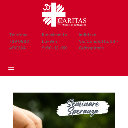
Telefono
Ricevimento
Indirizzo
+39 0933
Lu-Ven
Via Canalotto, 23 –



490224
9:00-12-00
Caltagirone
CHI SIAMO
COSA PUOI FARE
CARITAS PARROCCHIALI
N
a