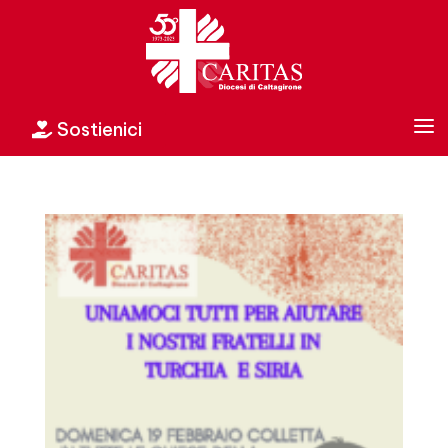
a
Sostienici
