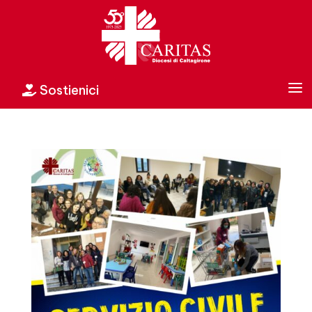
a
Sostienici
