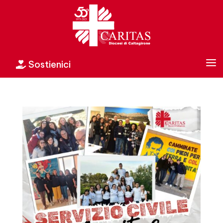
a
Sostienici
