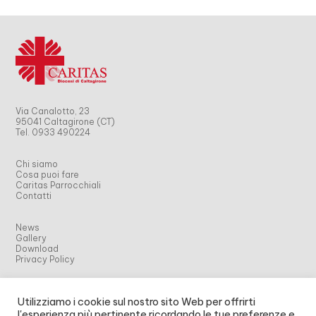
Via Canalotto, 23
95041 Caltagirone (CT)
Tel. 0933 490224
Chi siamo
Cosa puoi fare
Caritas Parrocchiali
Contatti
News
Gallery
Download
Privacy Policy
Archivio news fino al 2018
Utilizziamo i cookie sul nostro sito Web per offrirti
Archivio news fino al 2023
l'esperienza più pertinente ricordando le tue preferenze e