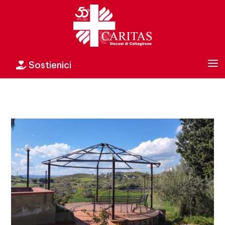
a
Sostienici
